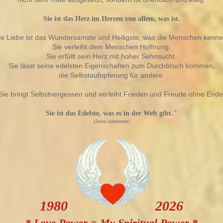
Sie ist das Herz im Herzen von allem, was ist.
ie Liebe ist das Wundersamste und Heiligste, was die Menschen kenne
Sie verleiht dem Menschen Hoffnung.
Sie erfüllt sein Herz mit hoher Sehnsucht.
Sie lässt seine edelsten Eigenschaften zum Durchbruch kommen,
die Selbstaufopferung für andere.
Sie bringt Selbstvergessen und verleiht Frieden und Freude ohne Ende
Sie ist das Edelste, was es in der Welt gibt."
(Autor unbekannt)
1980
2026
* Love Power = My Spiritual Power *