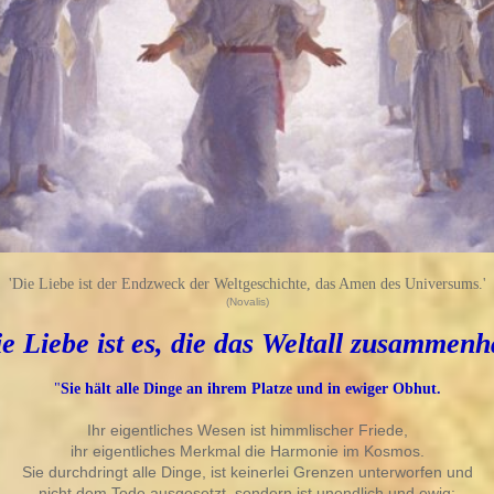
'Die Liebe ist der Endzweck der Weltgeschichte, das Amen des Universums.'
(Novalis)
e Liebe ist es, die das Weltall zusammenh
"
Sie hält alle Dinge an ihrem Platze und in ewiger Obhut.
Ihr eigentliches Wesen ist himmlischer Friede,
ihr eigentliches Merkmal die Harmonie im Kosmos.
Sie durchdringt alle Dinge, ist keinerlei Grenzen unterworfen und
nicht dem Tode ausgesetzt, sondern ist unendlich und ewig: