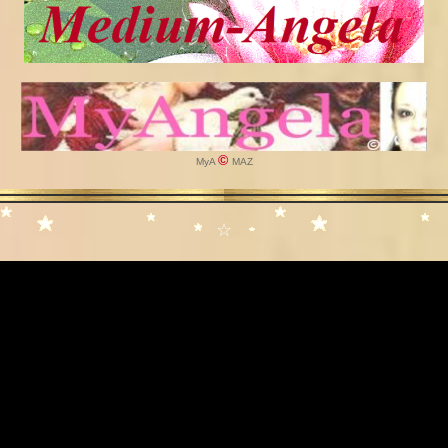
©
MyA
MAZ
☆