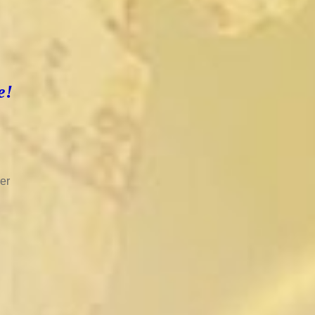
e!
er