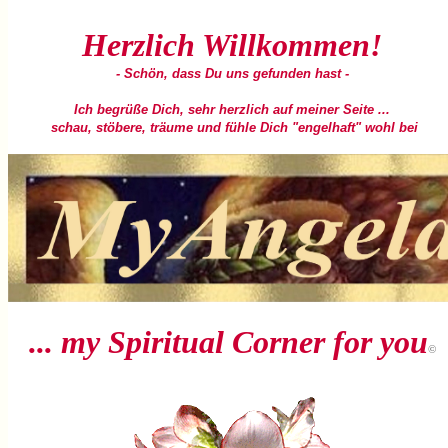
Herzlich
W
illkommen!
- Schön, dass Du uns gefunden hast
-
Ich begrüße Dich, sehr herzlich auf meiner Seite ...
schau, stöbere, träume und fühle Dich "engelhaft" wohl bei
... my Spiritual Corner for you
©