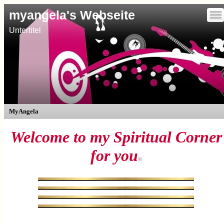
Standard Ansicht
—
—
myangela's Webseite
—
Untertitel
MyAngela
Welcome to
my Spiritual Corner
for you
©
.